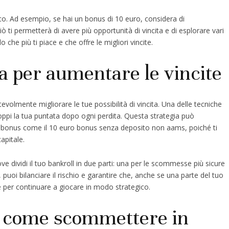
gioco. Ad esempio, se hai un bonus di 10 euro, considera di
ti permetterà di avere più opportunità di vincita e di esplorare vari
 che più ti piace e che offre le migliori vincite.
ta per aumentare le vincite
tevolmente migliorare le tue possibilità di vincita. Una delle tecniche
oppi la tua puntata dopo ogni perdita. Questa strategia può
n bonus come il 10 euro bonus senza deposito non aams, poiché ti
apitale.
dove dividi il tuo bankroll in due parti: una per le scommesse più sicure
, puoi bilanciare il rischio e garantire che, anche se una parte del tuo
e per continuare a giocare in modo strategico.
o: come scommettere in