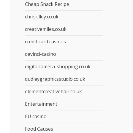
Cheap Snack Recipe
chrisolley.co.uk
creativemiles.co.uk
credit card casinos
davinci-casino
digitalcamera-shopping.co.uk
dudleygraphicsstudio.co.uk
elementcreativehair.co.uk
Entertainment
EU casino
Food Causes