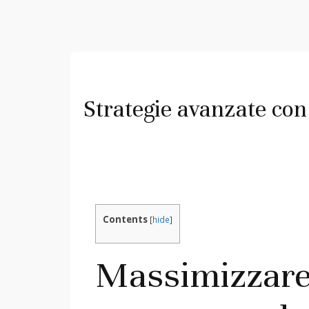
Strategie avanzate con
Contents
[
hide
]
Massimizzare 