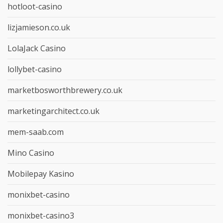
hotloot-casino
lizjamieson.co.uk
LolaJack Casino
lollybet-casino
marketbosworthbrewery.co.uk
marketingarchitect.co.uk
mem-saab.com
Mino Casino
Mobilepay Kasino
monixbet-casino
monixbet-casino3