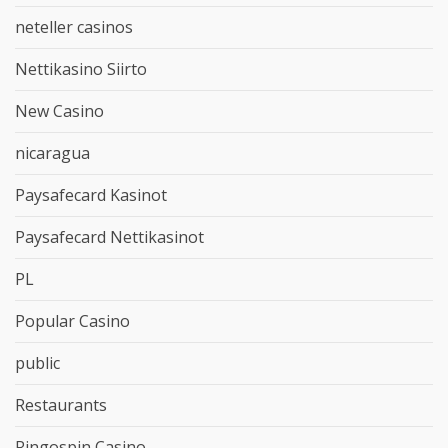
neteller casinos
Nettikasino Siirto
New Casino
nicaragua
Paysafecard Kasinot
Paysafecard Nettikasinot
PL
Popular Casino
public
Restaurants
Ringospin Casino