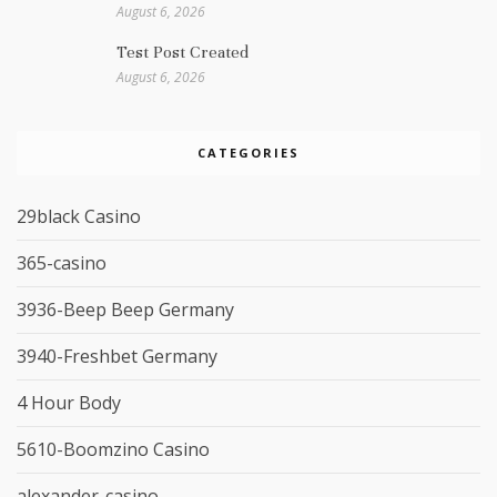
August 6, 2026
Test Post Created
August 6, 2026
CATEGORIES
29black Casino
365-casino
3936-Beep Beep Germany
3940-Freshbet Germany
4 Hour Body
5610-Boomzino Casino
alexander-casino