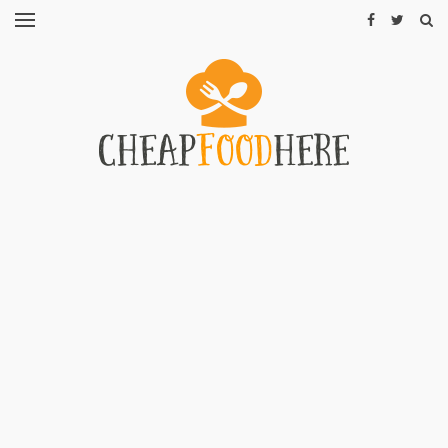
CHEAP
RECIPES
RESTAURANTS
CHEAP
FOOD
HINTS