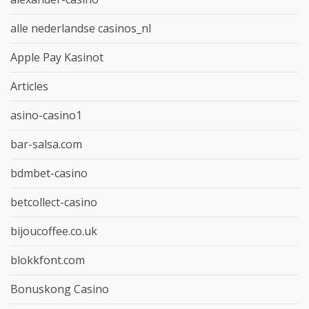
alle nederlandse casinos_nl
Apple Pay Kasinot
Articles
asino-casino1
bar-salsa.com
bdmbet-casino
betcollect-casino
bijoucoffee.co.uk
blokkfont.com
Bonuskong Casino