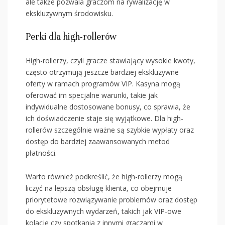
ale także pozwala graczom na rywalizację w
ekskluzywnym środowisku.
Perki dla high-rollerów
High-rollerzy, czyli gracze stawiający wysokie kwoty,
często otrzymują jeszcze bardziej ekskluzywne
oferty w ramach programów VIP. Kasyna mogą
oferować im specjalne warunki, takie jak
indywidualne dostosowane bonusy, co sprawia, że
ich doświadczenie staje się wyjątkowe. Dla high-
rollerów szczególnie ważne są szybkie wypłaty oraz
dostęp do bardziej zaawansowanych metod
płatności.
Warto również podkreślić, że high-rollerzy mogą
liczyć na lepszą obsługę klienta, co obejmuje
priorytetowe rozwiązywanie problemów oraz dostęp
do ekskluzywnych wydarzeń, takich jak VIP-owe
kolacje czy spotkania z innymi graczami w